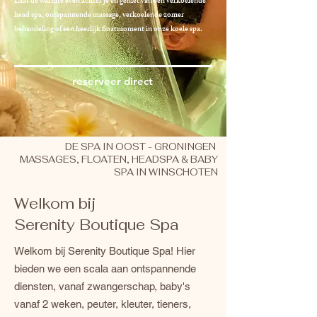
Laat de warmte even achter je en geniet van een verkoelende
head spa, ontspannende massage, verkoelende zomer
behandeling of een heerlijk floatmoment in onze koele spa.
reserveer direct
DE SPA IN OOST - GRONINGEN
MASSAGES, FLOATEN, HEADSPA & BABY
SPA IN WINSCHOTEN
Welkom bij
Serenity Boutique Spa
Welkom bij Serenity Boutique Spa! Hier
bieden we een scala aan ontspannende
diensten, vanaf zwangerschap, baby's
vanaf 2 weken, peuter, kleuter, tieners,