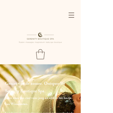
Geniet van de zomer. Ontspan bij
Serenity Boutique Spa.
Jouw oase van rust voor jong en oud in het hartje
van Winschoten.