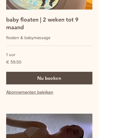
baby floaten | 2 weken tot 9
maand
floaten & babymassage
1 uur
59,50
€ 59,50
euro
Nu boeken
Abonnementen bekijken