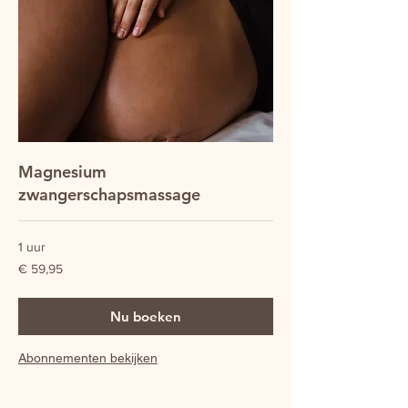
Magnesium
zwangerschapsmassage
1 uur
59,95
€ 59,95
euro
Nu boeken
Abonnementen bekijken