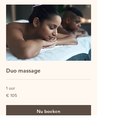
Duo massage
1 uur
105
€ 105
euro
Nu boeken