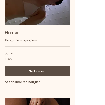
Floaten
Floaten in magnesium
55 min.
45
€ 45
euro
Nu boeken
Abonnementen bekijken