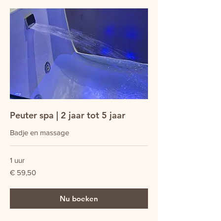
Peuter spa | 2 jaar tot 5 jaar
Badje en massage
1 uur
59,50
€ 59,50
euro
Nu boeken