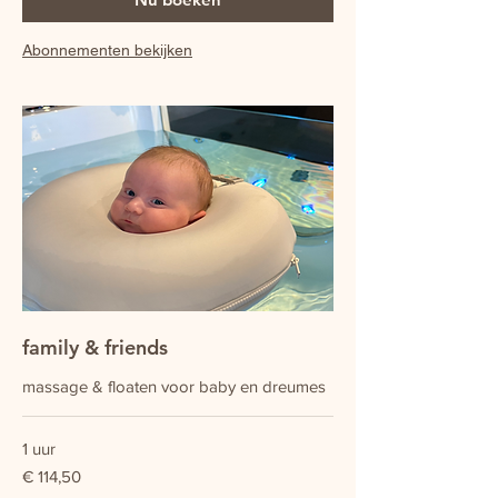
Abonnementen bekijken
family & friends
massage & floaten voor baby en dreumes
1 uur
114,50
€ 114,50
euro