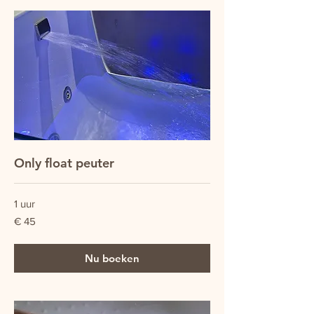
Only float peuter
1 uur
45
€ 45
euro
Nu boeken