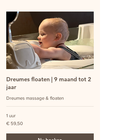
Dreumes floaten | 9 maand tot 2
jaar
Dreumes massage & floaten
1 uur
59,50
€ 59,50
euro
Nu boeken