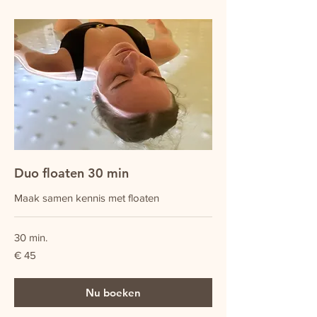
Duo floaten 30 min
Maak samen kennis met floaten
30 min.
45
€ 45
euro
Nu boeken