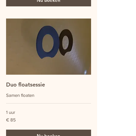
Nu boeken
Duo floatsessie
Samen floaten
1 uur
85
€ 85
euro
Nu boeken