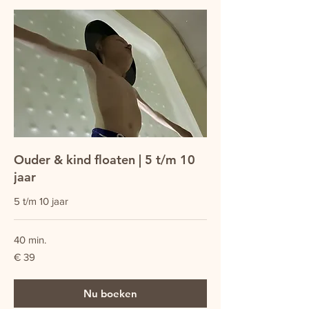
Ouder & kind floaten | 5 t/m 10
jaar
5 t/m 10 jaar
40 min.
39
€ 39
euro
Nu boeken