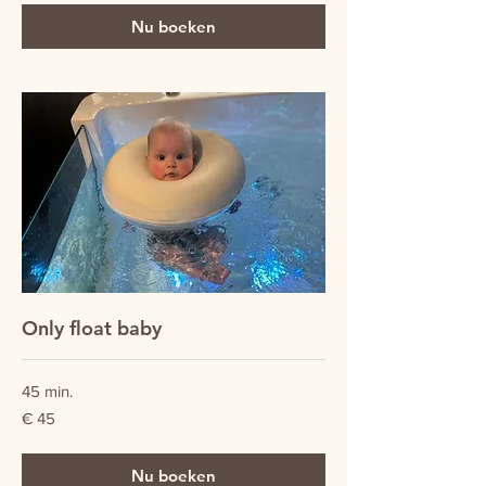
Nu boeken
Only float baby
45 min.
45
€ 45
euro
Nu boeken