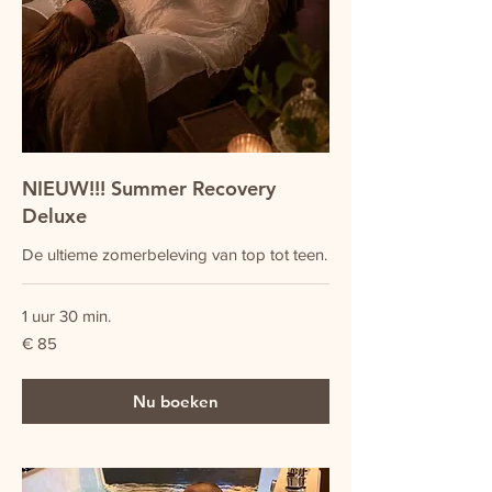
NIEUW!!! Summer Recovery
Deluxe
De ultieme zomerbeleving van top tot teen.
1 uur 30 min.
85
€ 85
euro
Nu boeken