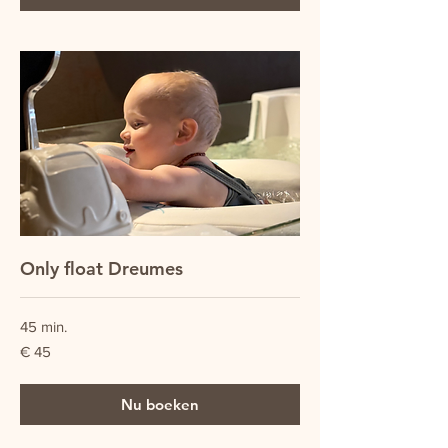
Only float Dreumes
45 min.
45
€ 45
euro
Nu boeken