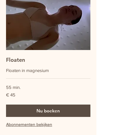
Floaten
Floaten in magnesium
55 min.
45
€ 45
euro
Nu boeken
Abonnementen bekijken