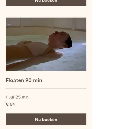
Nu boeken
Floaten 90 min
1 uur 25 min.
64
€ 64
euro
Nu boeken