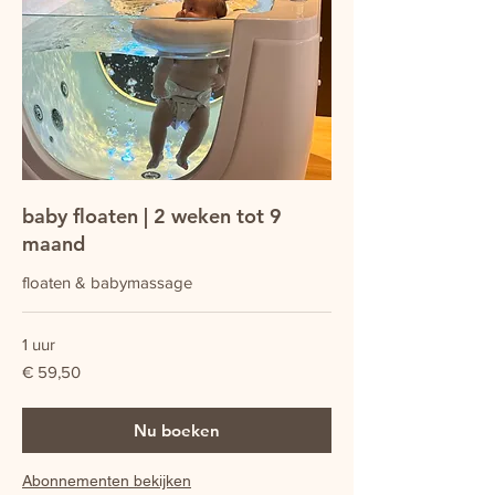
baby floaten | 2 weken tot 9
maand
floaten & babymassage
1 uur
59,50
€ 59,50
euro
Nu boeken
Abonnementen bekijken