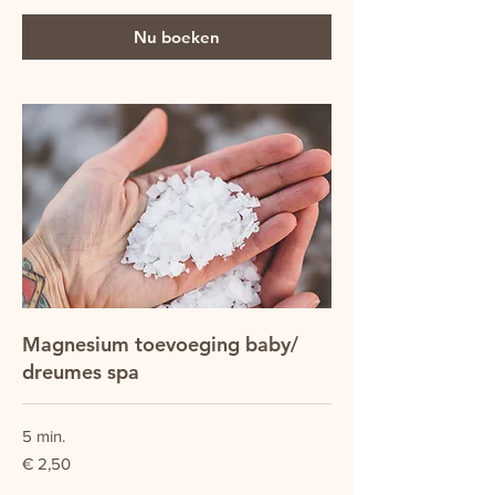
Nu boeken
Magnesium toevoeging baby/
dreumes spa
5 min.
2,50
€ 2,50
euro