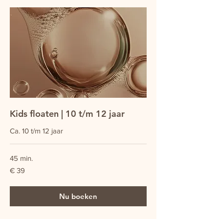
Kids floaten | 10 t/m 12 jaar
Ca. 10 t/m 12 jaar
45 min.
39
€ 39
euro
Nu boeken