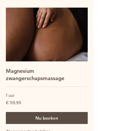
Magnesium
zwangerschapsmassage
1 uur
59,95
€ 59,95
euro
Nu boeken