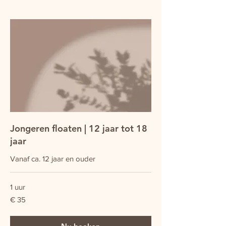
Jongeren floaten | 12 jaar tot 18
jaar
Vanaf ca. 12 jaar en ouder
1 uur
35
€ 35
euro