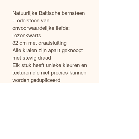
Natuurlijke Baltische barnsteen
+ edelsteen van
onvoorwaardelijke liefde:
rozenkwarts
32 cm met draaisluiting
Alle kralen zijn apart geknoopt
met stevig draad
Elk stuk heeft unieke kleuren en
texturen die niet precies kunnen
worden gedupliceerd
Om je Baltische barnsteen
schoon te maken, veeg je hem
gewoon af met een zachte
doek. Als je water moet
gebruiken, voel je dan vrij en
droog dan in de zon