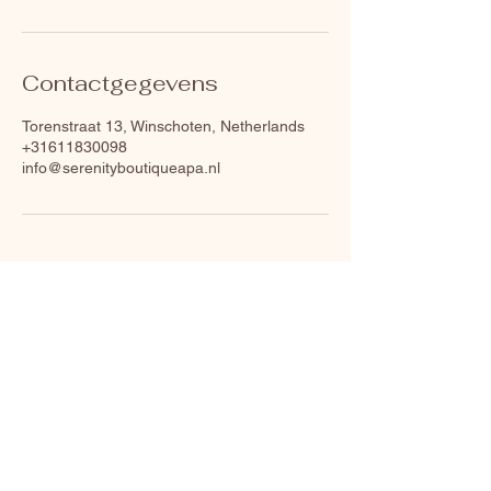
Contactgegevens
Torenstraat 13, Winschoten, Netherlands
+31611830098
info@serenityboutiqueapa.nl
Contact
We zijn gevestigd in het hart van
Winschoten, goed bereikbaar vanuit
Groningen, Veendam, Stadskanaal en